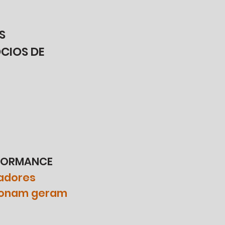
S
CIOS DE
RFORMANCE
radores
cionam geram