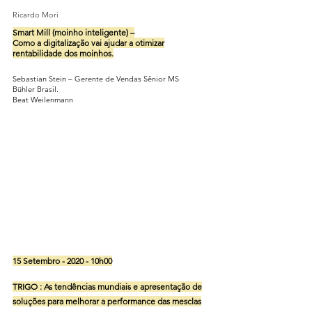
Ricardo Mori
Smart Mill (moinho inteligente) –
Como a digitalização vai ajudar a otimizar
rentabilidade dos moinhos.
Sebastian Stein – Gerente de Vendas Sênior MS
Bühler Brasil.
Beat Weilenmann
15 Setembro - 2020 - 10h00
TRIGO : As tendências mundiais e apresentação de
soluções para melhorar a performance das mesclas