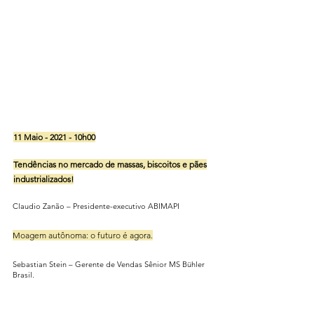
11 Maio - 2021 - 10h00
Tendências no mercado de massas, biscoitos e pães
industrializados!
Claudio Zanão – Presidente-executivo ABIMAPI
Moagem autônoma: o futuro é agora.
Sebastian Stein – Gerente de Vendas Sênior MS Bühler
Brasil.