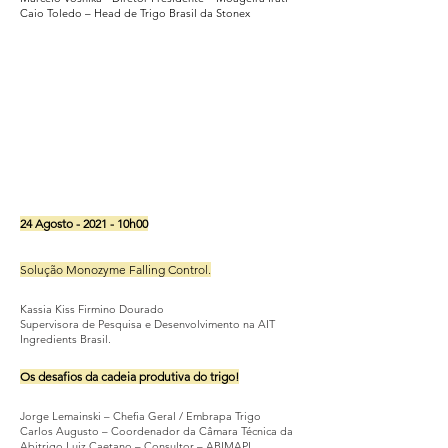
Caio Toledo – Head de Trigo Brasil da Stonex
24 Agosto - 2021 - 10h00
Solução Monozyme Falling Control.
Kassia Kiss Firmino Dourado
Supervisora de Pesquisa e Desenvolvimento na AIT
Ingredients Brasil.
Os desafios da cadeia produtiva do trigo!
Jorge Lemainski – Chefia Geral / Embrapa Trigo
Carlos Augusto – Coordenador da Câmara Técnica da
Abitrigo Luiz Caetano – Consultor – ABIMAPI