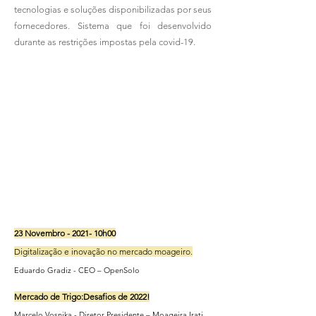
tecnologias e soluções disponibilizadas por seus
fornecedores. Sistema que foi desenvolvido
durante as restrições impostas pela covid-19.
23 Novembro - 2021- 10h00
Digitalização e inovação no mercado moageiro.
Eduardo Gradiz - CEO – OpenSolo
Mercado de Trigo:Desafios de 2022!
Marcelo Vosnika -
Diretor Presidente – Moageira Irati