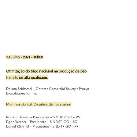
13 Julho - 2021 - 10h00
Otimização do trigo nacional na produção de pão
francês de alta qualidade.
Daiana Schimmel – Gerente Comercial Bakery / Prozyn –
Biosolutions for life.
Moinhos do Sul: Desafios da nova safra!
Rogério Tondo – Presidente – SINDITRIGO – RS
Egon Werner – Presidente – SINDITRIGO – SC
Daniel Kümmel – Presidente – SNDITRIGO – PR