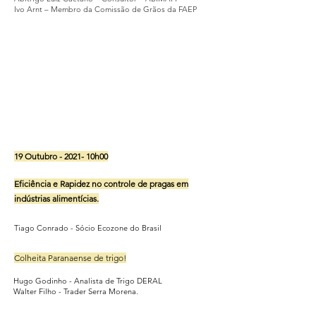
Ivo Arnt – Membro da Comissão de Grãos da FAEP
19 Outubro - 2021- 10h00
Eficiência e Rapidez no controle de pragas em
indústrias alimentícias.
Tiago Conrado - Sócio Ecozone do Brasil
Colheita Paranaense de trigo!
Hugo Godinho - Analista de Trigo DERAL
Walter Filho - Trader Serra Morena.