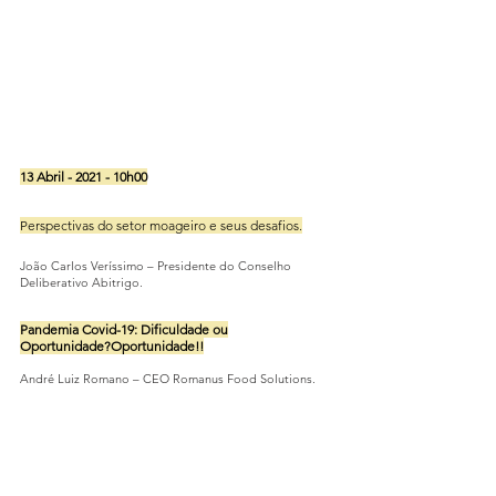
13 Abril - 2021 - 10h00
Perspectivas do setor moageiro e seus desafios.
João Carlos Veríssimo – Presidente do Conselho
Deliberativo Abitrigo.
Pandemia Covid-19: Dificuldade ou
Oportunidade?Oportunidade!!
André Luiz Romano – CEO Romanus Food Solutions.