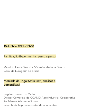
15 Junho - 2021 - 10h00
Panificação Experimental, passo a passo.
Maurício Lauria Sandri – Sócio-Fundador e Diretor
Geral da Eurogerm no Brasil.
Mercado de Trigo: Safra 2021, análises e
perceptivas!
Rogério Trannin de Mello
Diretor Comercial da COAMO Agroindustrial Cooperativa
Rui Marcos Alvino de Souza
Gerente de Suprimentos do Moinho Globo.